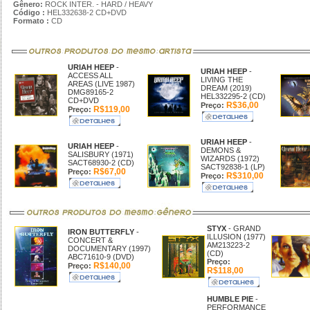
Gênero:
ROCK INTER. - HARD / HEAVY
Código :
HEL332638-2 CD+DVD
Formato :
CD
URIAH HEEP
-
URIAH HEEP
-
ACCESS ALL
LIVING THE
AREAS (LIVE 1987)
DREAM (2019)
DMG89165-2
HEL332295-2 (CD)
CD+DVD
R$36,00
Preço:
R$119,00
Preço:
URIAH HEEP
-
URIAH HEEP
-
DEMONS &
SALISBURY (1971)
WIZARDS (1972)
SACT68930-2 (CD)
SACT92838-1 (LP)
R$67,00
Preço:
R$310,00
Preço:
STYX
- GRAND
IRON BUTTERFLY
-
ILLUSION (1977)
CONCERT &
AM213223-2
DOCUMENTARY (1997)
(CD)
ABC71610-9 (DVD)
Preço:
R$140,00
Preço:
R$118,00
HUMBLE PIE
-
PERFORMANCE