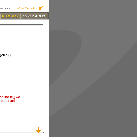
(2022)
roduto nï¿½o
 estoque!