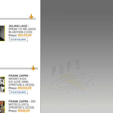
JULIAN LAGE
-
SPEAK TO ME (2024)
BLU827638-2 (CD)
R$135,00
Preço:
FRANK ZAPPA
-
WHISKY A GO
GO (LIVE 1968)
ZPR67156-2 (3CDS)
R$310,00
Preço:
FRANK ZAPPA
- 200
MOTELS (1971)
ZPR28705-2 (2CDS)
R$48,00
Preço: