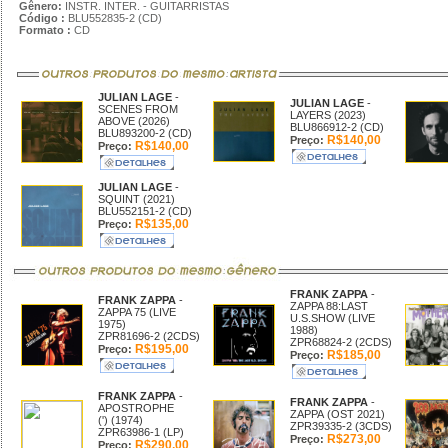
Gênero:
INSTR. INTER. - GUITARRISTAS
Código :
BLU552835-2 (CD)
Formato :
CD
JULIAN LAGE
-
JULIAN LAGE
-
SCENES FROM
LAYERS (2023)
ABOVE (2026)
BLU866912-2 (CD)
BLU893200-2 (CD)
R$140,00
Preço:
R$140,00
Preço:
JULIAN LAGE
-
SQUINT (2021)
BLU552151-2 (CD)
R$135,00
Preço:
FRANK ZAPPA
-
FRANK ZAPPA
-
ZAPPA 88:LAST
ZAPPA 75 (LIVE
U.S.SHOW (LIVE
1975)
1988)
ZPR81696-2 (2CDS)
ZPR68824-2 (2CDS)
R$195,00
Preço:
R$185,00
Preço:
FRANK ZAPPA
-
FRANK ZAPPA
-
APOSTROPHE
ZAPPA (OST 2021)
(') (1974)
ZPR39335-2 (3CDS)
ZPR63986-1 (LP)
R$273,00
Preço:
R$290,00
Preço: