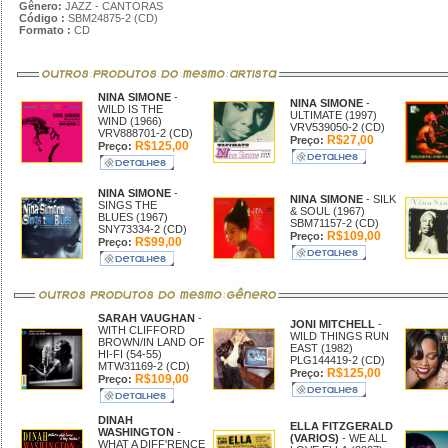
Gênero:
JAZZ - CANTORAS
Código :
SBM24875-2 (CD)
Formato :
CD
NINA SIMONE
-
NINA SIMONE
-
WILD IS THE
ULTIMATE (1997)
WIND (1966)
VRV539050-2 (CD)
VRV888701-2 (CD)
R$27,00
Preço:
R$125,00
Preço:
NINA SIMONE
-
NINA SIMONE
- SILK
SINGS THE
& SOUL (1967)
BLUES (1967)
SBM71157-2 (CD)
SNY73334-2 (CD)
R$109,00
Preço:
R$99,00
Preço:
SARAH VAUGHAN
-
JONI MITCHELL
-
WITH CLIFFORD
WILD THINGS RUN
BROWN/IN LAND OF
EAST (1982)
HI-FI (54-55)
PLG144419-2 (CD)
MTW31169-2 (CD)
R$125,00
Preço:
R$109,00
Preço:
DINAH
ELLA FITZGERALD
WASHINGTON
-
(VARIOS)
- WE ALL
WHAT A DIFF'RENCE