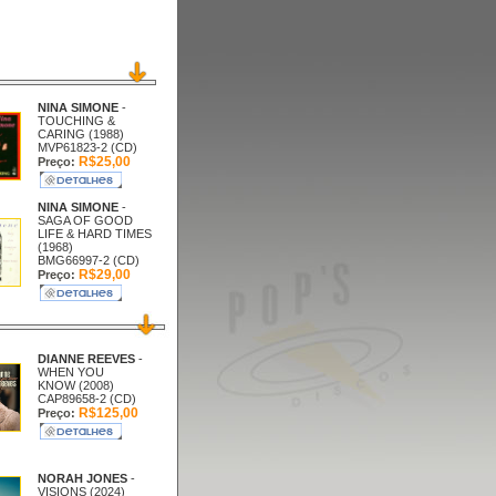
NINA SIMONE
-
TOUCHING &
CARING (1988)
MVP61823-2 (CD)
R$25,00
Preço:
NINA SIMONE
-
SAGA OF GOOD
LIFE & HARD TIMES
(1968)
BMG66997-2 (CD)
R$29,00
Preço:
DIANNE REEVES
-
WHEN YOU
KNOW (2008)
CAP89658-2 (CD)
R$125,00
Preço:
NORAH JONES
-
VISIONS (2024)