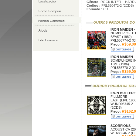
Gênero:
ROCK INTER. - HARD 
Código :
PRL520472-2 (2CDS)
Formato :
CD
IRON MAIDEN
-
NUMBER OF TH
BEAST (1982)
PRL556774-2 (C
R$59,00
Preço:
IRON MAIDEN
-
SOMEWHERE I
TIME (1986)
PRL556770-2 (C
R$59,00
Preço:
IRON BUTTER
FILLMORE
EAST (LIVE 1968
WUND06745-2
(2CDS)
R$162,0
Preço:
SCORPIONS
-
ACOUSTICA (20
WEA88246-2 (C