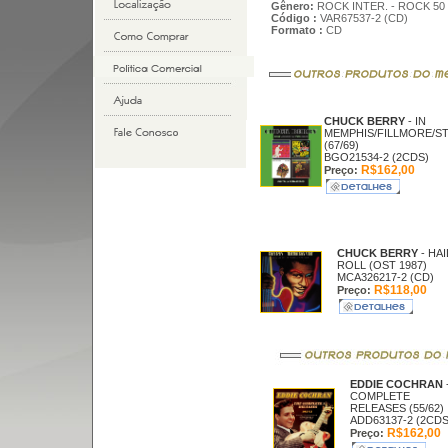
Gênero:
ROCK INTER. - ROCK 50
Código :
VAR67537-2 (CD)
Formato :
CD
CHUCK BERRY
- IN
MEMPHIS/FILLMORE/S
(67/69)
BGO21534-2 (2CDS)
R$162,00
Preço:
CHUCK BERRY
- HA
ROLL (OST 1987)
MCA326217-2 (CD)
R$118,00
Preço:
EDDIE COCHRAN
COMPLETE
RELEASES (55/62)
ADD63137-2 (2CDS
R$162,00
Preço: