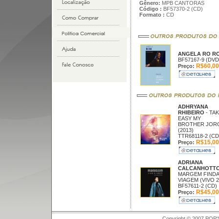
Gênero:
MPB CANTORAS
Código :
BF57370-2 (CD)
Formato :
CD
ANGELA RO R
BF57167-9 (DVD
R$60,00
Preço:
ADHRYANA
RHIBEIRO
- TAK
EASY MY
BROTHER JOR
(2013)
TTR68118-2 (CD
R$15,00
Preço:
ADRIANA
CALCANHOTT
MARGEM FINDA
VIAGEM (VIVO 2
BF57611-2 (CD)
R$45,00
Preço:
Copyright © 2007 POP'S