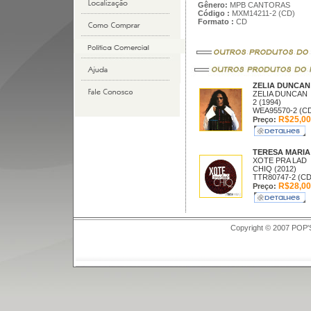
Gênero:
MPB CANTORAS
Código :
MXM14211-2 (CD)
Formato :
CD
ZELIA DUNCA
ZELIA DUNCAN
2 (1994)
WEA95570-2 (C
R$25,00
Preço:
TERESA MARI
XOTE PRA LAD
CHIQ (2012)
TTR80747-2 (CD
R$28,00
Preço:
Copyright © 2007 POP'S