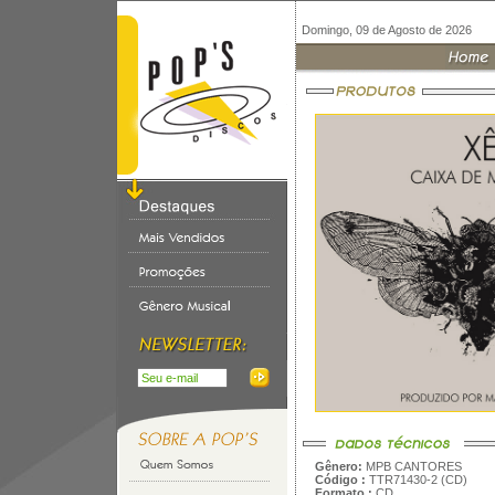
Domingo, 09 de Agosto de 2026
Gênero:
MPB CANTORES
Código :
TTR71430-2 (CD)
Formato :
CD