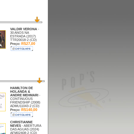
VALDIR VERONA
-
30 ANOS NA
ESTRADA (2017)
TTR20018-2 (CD)
R$27,00
Preço:
HAMILTON DE
HOLANDA &
ANDRE MEHMARI
-
CONTINUOUS
FRIENDSHIP (2008)
ADMU11043-2 (CD)
R$140,00
Preço:
CHRISTIANNE
NEVES
- ABERTURA
DAS AGUAS (2024)
AFM02408-2 (CD)