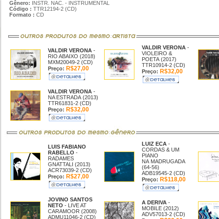
Gênero:
INSTR. NAC. - INSTRUMENTAL
Código :
TTR12194-2 (CD)
Formato :
CD
VALDIR VERONA
-
VALDIR VERONA
-
VIOLEIRO &
RIO ABAIXO (2018)
POETA (2017)
MXM20049-2 (CD)
TTR10914-2 (CD)
R$27,00
Preço:
R$32,00
Preço:
VALDIR VERONA
-
NA ESTRADA (2013)
TTR61831-2 (CD)
R$32,00
Preço:
LUIZ ECA
-
LUIS FABIANO
CORDAS & UM
RABELLO
-
PIANO
RADAMES
NA MADRUGADA
GNATTALI (2013)
(64-56)
ACR73039-2 (CD)
ADB19545-2 (CD)
R$27,00
Preço:
R$118,00
Preço:
JOVINO SANTOS
A DERIVA
-
NETO
- LIVE AT
MOBILE (2012)
CARAMOOR (2008)
ADV57013-2 (CD)
ADMU11046-2 (CD)