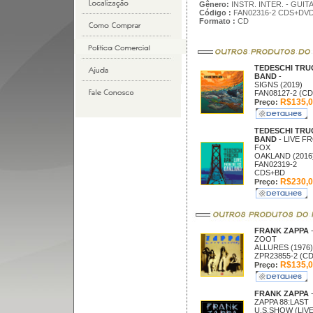
Gênero:
INSTR. INTER. - GUIT
Código :
FAN02316-2 CDS+DV
Formato :
CD
TEDESCHI TRU
BAND
-
SIGNS (2019)
FAN08127-2 (CD
R$135,0
Preço:
TEDESCHI TRU
BAND
- LIVE F
FOX
OAKLAND (2016
FAN02319-2
CDS+BD
R$230,0
Preço:
FRANK ZAPPA
ZOOT
ALLURES (1976)
ZPR23855-2 (CD
R$135,0
Preço:
FRANK ZAPPA
ZAPPA 88:LAST
U.S.SHOW (LIV