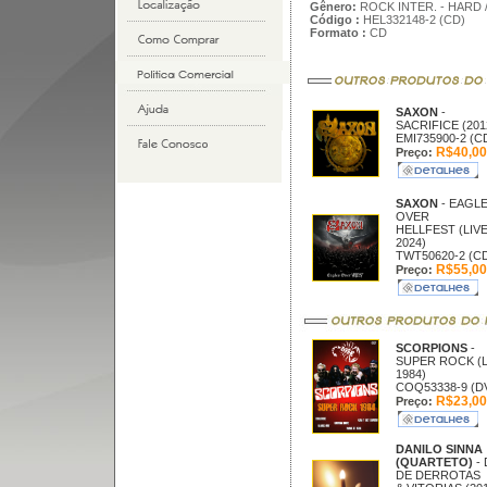
Gênero:
ROCK INTER. - HARD 
Código :
HEL332148-2 (CD)
Formato :
CD
SAXON
-
SACRIFICE (201
EMI735900-2 (C
R$40,00
Preço:
SAXON
- EAGL
OVER
HELLFEST (LIV
2024)
TWT50620-2 (C
R$55,00
Preço:
SCORPIONS
-
SUPER ROCK (L
1984)
COQ53338-9 (D
R$23,00
Preço:
DANILO SINNA
(QUARTETO)
- 
DE DERROTAS