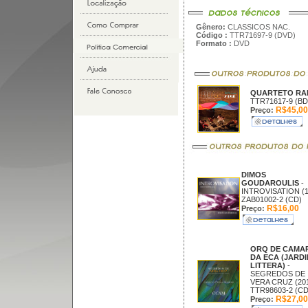
Gênero:
CLASSICOS NAC.
Código :
TTR71697-9 (DVD)
Formato :
DVD
QUARTETO RA
TTR71617-9 (BD
R$45,00
Preço:
DIMOS
GOUDAROULIS
-
INTROVISATION (1
ZAB01002-2 (CD)
R$16,00
Preço:
ORQ DE CAMA
DA ECA (JARDI
LITTERA)
-
SEGREDOS DE
VERA CRUZ (20
TTR98603-2 (CD
R$27,00
Preço: