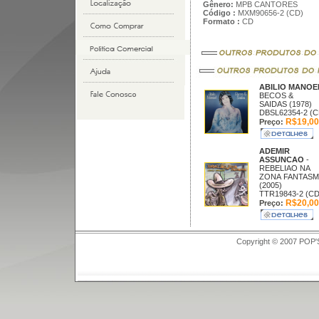
Gênero:
MPB CANTORES
Código :
MXM90656-2 (CD)
Formato :
CD
ABILIO MANO
BECOS &
SAIDAS (1978)
DBSL62354-2 (C
R$19,00
Preço:
ADEMIR
ASSUNCAO
-
REBELIAO NA
ZONA FANTASM
(2005)
TTR19843-2 (CD
R$20,00
Preço:
Copyright © 2007 POP'S