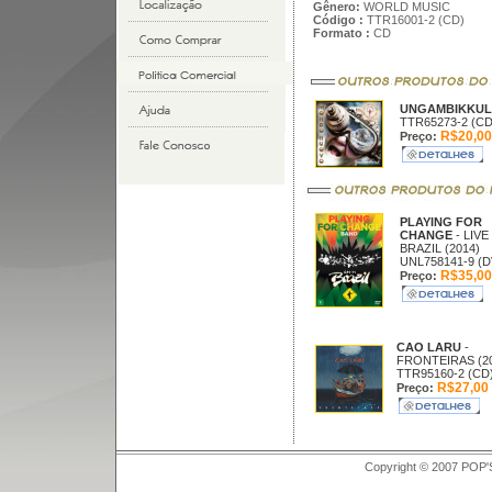
Gênero:
WORLD MUSIC
Código :
TTR16001-2 (CD)
Formato :
CD
UNGAMBIKKU
TTR65273-2 (CD
R$20,00
Preço:
PLAYING FOR
CHANGE
- LIVE
BRAZIL (2014)
UNL758141-9 (D
R$35,00
Preço:
CAO LARU
-
FRONTEIRAS (20
TTR95160-2 (CD
R$27,00
Preço:
Copyright © 2007 POP'S