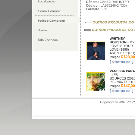
Gênero:
CANTORAS INTER.
Código :
LAB73246-2 (CD)
Formato :
CD
WHITNEY
HOUSTON
- MY
LOVE IS YOUR
LOVE (1998)
ARI19037-2 (CD
R$29,00
Preço:
VANESSA PARA
- LES
SOURCES (2018
PLG794777-2 (C
R$47,00
Preço:
Copyright © 2007 POP'S