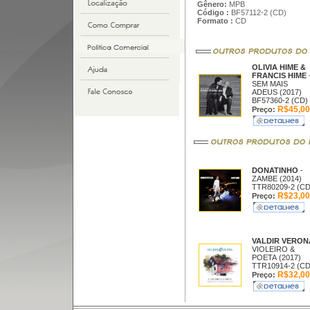
Gênero:
MPB
Código :
BF57112-2 (CD)
Formato :
CD
OLIVIA HIME &
FRANCIS HIME
SEM MAIS
ADEUS (2017)
BF57360-2 (CD)
R$45,00
Preço:
DONATINHO
-
ZAMBE (2014)
TTR80209-2 (CD
R$23,00
Preço:
VALDIR VERO
VIOLEIRO &
POETA (2017)
TTR10914-2 (CD
R$32,00
Preço: