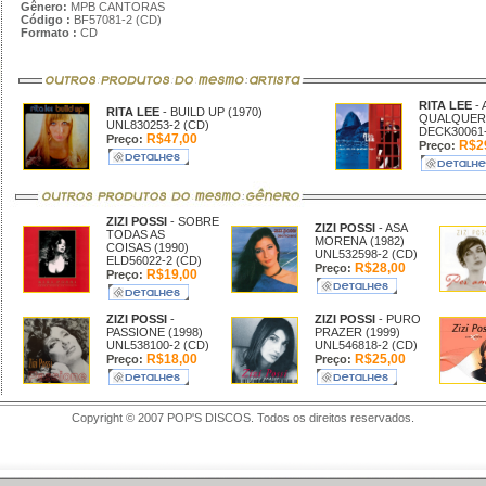
Gênero:
MPB CANTORAS
Código :
BF57081-2 (CD)
Formato :
CD
RITA LEE
-
RITA LEE
- BUILD UP (1970)
QUALQUER 
UNL830253-2 (CD)
DECK30061-
R$47,00
Preço:
R$2
Preço:
ZIZI POSSI
- SOBRE
ZIZI POSSI
- ASA
TODAS AS
MORENA (1982)
COISAS (1990)
UNL532598-2 (CD)
ELD56022-2 (CD)
R$28,00
Preço:
R$19,00
Preço:
ZIZI POSSI
-
ZIZI POSSI
- PURO
PASSIONE (1998)
PRAZER (1999)
UNL538100-2 (CD)
UNL546818-2 (CD)
R$18,00
R$25,00
Preço:
Preço:
Copyright © 2007 POP'S DISCOS. Todos os direitos reservados.