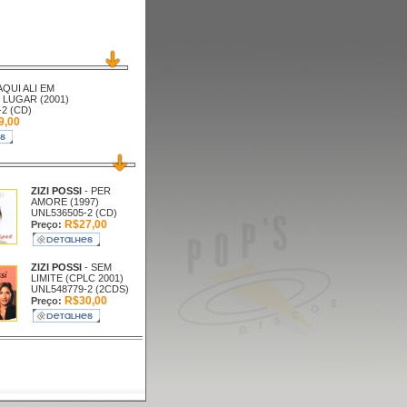
 AQUI ALI EM
LUGAR (2001)
2 (CD)
9,00
ZIZI POSSI
- PER
AMORE (1997)
UNL536505-2 (CD)
R$27,00
Preço:
ZIZI POSSI
- SEM
LIMITE (CPLC 2001)
UNL548779-2 (2CDS)
R$30,00
Preço: