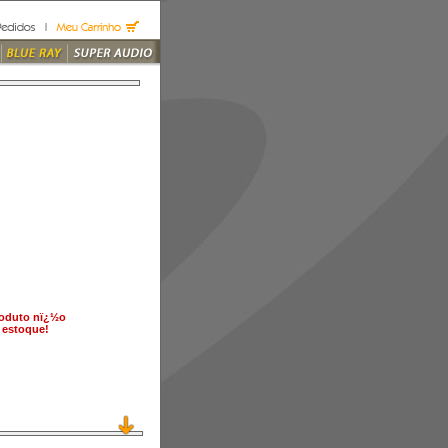
roduto nï¿½o
 estoque!