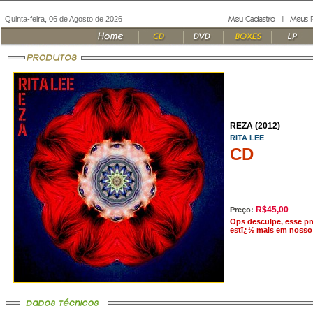
Quinta-feira, 06 de Agosto de 2026
REZA (2012)
RITA LEE
CD
R$45,00
Preço:
Ops desculpe, esse p
estï¿½ mais em nosso