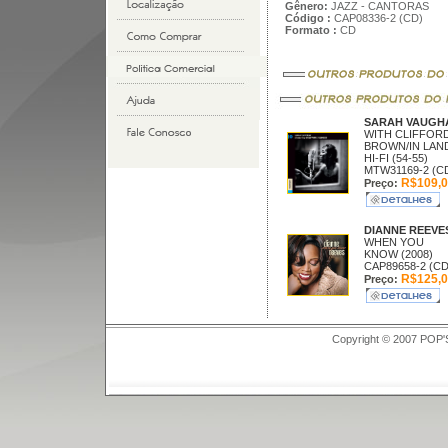
Gênero:
JAZZ - CANTORAS
Código :
CAP08336-2 (CD)
Formato :
CD
SARAH VAUG
WITH CLIFFOR
BROWN/IN LAN
HI-FI (54-55)
MTW31169-2 (C
R$109,0
Preço:
DIANNE REEVE
WHEN YOU
KNOW (2008)
CAP89658-2 (CD
R$125,0
Preço:
Copyright © 2007 POP'S