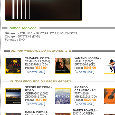
Gênero:
INSTR. NAC. - GUITARRISTAS / VIOLONISTAS
Código :
BF75713-9 (DVD)
Formato :
DVD
YAMANDU COSTA
-
YAMANDU COSTA
-
YAMANDU 1 (2001)
MAFUA (2008)
ELD23702-2 (CD)
BF75386-2 (CD)
R$32,00
R$45,00
Preço:
Preço:
SERGIO ROSSONI
-
RICARDO
FOGO
CARNEIRO
- NY
CERRADO (2003)
7577 (2016)
ZB00008-2 (CD)
YB612212-2 (CD)
R$19,00
R$20,00
Preço:
Preço:
BADEN POWELL
-
BADEN POWELL
-
ENCICLOPEDIA