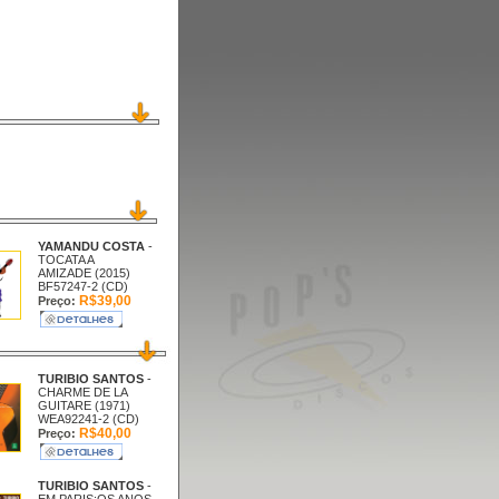
YAMANDU COSTA
-
TOCATA A
AMIZADE (2015)
BF57247-2 (CD)
R$39,00
Preço:
TURIBIO SANTOS
-
CHARME DE LA
GUITARE (1971)
WEA92241-2 (CD)
R$40,00
Preço:
TURIBIO SANTOS
-