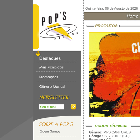
Quinta-feira, 06 de Agosto de 2026
Gênero:
MPB CANTORES
Código :
BF75510-2 (CD)
Formato :
CD