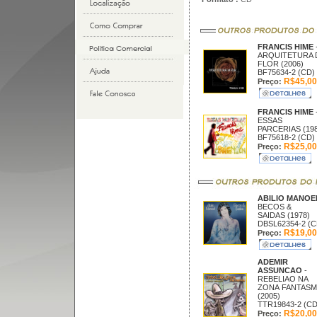
FRANCIS HIME
ARQUITETURA 
FLOR (2006)
BF75634-2 (CD)
R$45,00
Preço:
FRANCIS HIME
ESSAS
PARCERIAS (198
BF75618-2 (CD)
R$25,00
Preço:
ABILIO MANO
BECOS &
SAIDAS (1978)
DBSL62354-2 (C
R$19,00
Preço:
ADEMIR
ASSUNCAO
-
REBELIAO NA
ZONA FANTASM
(2005)
TTR19843-2 (CD
R$20,00
Preço: