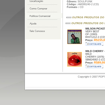
Gênero:
SOUL/FUNK
Código :
AM395240-2 (CD)
Formato :
CD
WILSON PICKE
VERY BEST
OF (1993)
RHI71212-2 (CD
R$155,0
Preço:
WILD CHERRY
-
WILD
CHERRY (1976)
SBM24582-2 (CD
R$89,00
Preço:
Copyright © 2007 POP'S