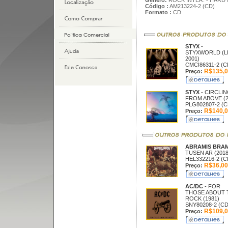
Gênero:
ROCK INTER. - HARD 
Código :
AM213224-2 (CD)
Formato :
CD
STYX
-
STYXWORLD (L
2001)
CMCI86311-2 (C
R$135,0
Preço:
STYX
- CIRCLI
FROM ABOVE (2
PLG802807-2 (C
R$140,0
Preço:
ABRAMIS BRA
TUSEN AR (2018
HEL332216-2 (C
R$36,00
Preço:
AC/DC
- FOR
THOSE ABOUT 
ROCK (1981)
SNY80208-2 (CD
R$109,0
Preço: