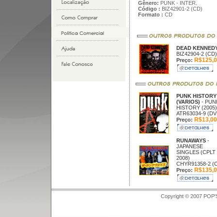
Gênero:
PUNK - INTER.
Código :
BIZ42901-2 (CD)
Formato :
CD
DEAD KENNED
BIZ42904-2 (CD)
R$125,0
Preço:
PUNK HISTORY
(VARIOS)
- PUN
HISTORY (2005)
ATR63034-9 (DV
R$13,00
Preço:
RUNAWAYS
-
JAPANESE
SINGLES (CPLT
2008)
CHYR91358-2 (
R$135,0
Preço:
Copyright © 2007 POP'S