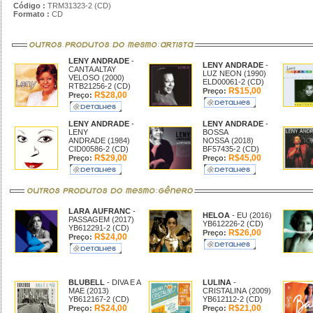
Código :
TRM31323-2 (CD)
Formato :
CD
LENY ANDRADE
-
LENY ANDRADE
-
CANTA ALTAY
LUZ NEON (1990)
VELOSO (2000)
ELD00061-2 (CD)
RTB21256-2 (CD)
R$15,00
Preço:
R$28,00
Preço:
LENY ANDRADE
-
LENY ANDRADE
-
LENY
BOSSA
ANDRADE (1984)
NOSSA (2018)
CID00586-2 (CD)
BF57435-2 (CD)
R$29,00
R$45,00
Preço:
Preço:
LARA AUFRANC
-
HELOA
- EU (2016)
PASSAGEM (2017)
YB612226-2 (CD)
YB612291-2 (CD)
R$26,00
Preço:
R$24,00
Preço:
BLUBELL
- DIVA E A
LULINA
-
MAE (2013)
CRISTALINA (2009)
YB612167-2 (CD)
YB612112-2 (CD)
R$24,00
R$21,00
Preço:
Preço: