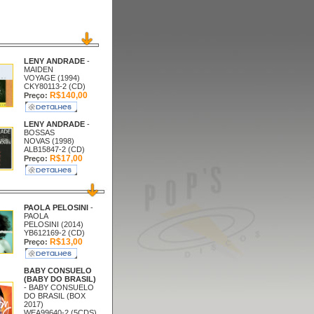
LENY ANDRADE
-
MAIDEN
VOYAGE (1994)
CKY80113-2 (CD)
R$140,00
Preço:
LENY ANDRADE
-
BOSSAS
NOVAS (1998)
ALB15847-2 (CD)
R$17,00
Preço:
PAOLA PELOSINI
-
PAOLA
PELOSINI (2014)
YB612169-2 (CD)
R$13,00
Preço:
BABY CONSUELO
(BABY DO BRASIL)
- BABY CONSUELO
DO BRASIL (BOX
2017)
WEA99640-2 (5CDS)