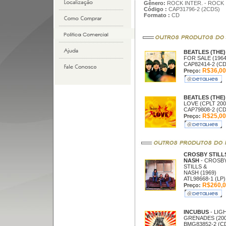
Gênero:
ROCK INTER. - ROCK
Código :
CAP31796-2 (2CDS)
Formato :
CD
BEATLES (THE)
FOR SALE (1964
CAP82414-2 (CD
R$36,00
Preço:
BEATLES (THE)
LOVE (CPLT 200
CAP79808-2 (CD
R$25,00
Preço:
CROSBY STILL
NASH
- CROSB
STILLS &
NASH (1969)
ATL98668-1 (LP)
R$260,0
Preço:
INCUBUS
- LIG
GRENADES (200
BMG83852-2 (C