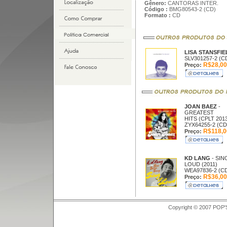
Gênero:
CANTORAS INTER.
Código :
BMG80543-2 (CD)
Formato :
CD
LISA STANSFI
SLV301257-2 (C
R$28,00
Preço:
JOAN BAEZ
-
GREATEST
HITS (CPLT 2013
ZYX64255-2 (CD
R$118,0
Preço:
KD LANG
- SIN
LOUD (2011)
WEA97836-2 (C
R$36,00
Preço:
Copyright © 2007 POP'S