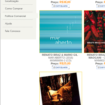
R$38,00
Preço:
Preço:
RENATO BRAZ & MARIO GIL
-
RENATO BRA
MAR ABERTO (2016)
MAOGANI
- 
MXM90656-2 (CD)
MXM8023
R$25,00
Preço:
Preço: